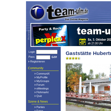
Login
Gaststätte Hubert
Pass
Registrieren
Community
CommuniX
MyProfile
MyGroups
Forum
eMeetings
Flohmarkt
Quiz
Szene & News
Parties
Fotos