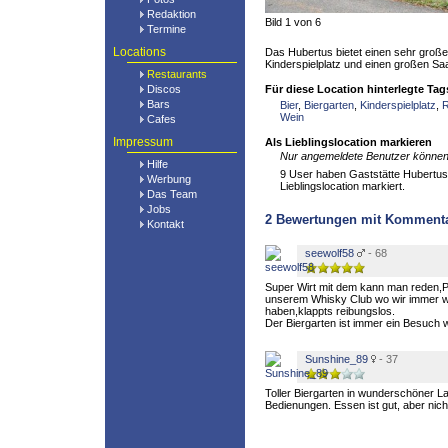
Redaktion
Bild 1 von 6
Termine
Locations
Das Hubertus bietet einen sehr große
Kinderspielplatz und einen großen Saal
Restaurants
Discos
Für diese Location hinterlegte Tag
Bars
Bier
,
Biergarten
,
Kinderspielplatz
,
R
Wein
Cafes
Impressum
Als Lieblingslocation markieren
Nur angemeldete Benutzer können 
Hilfe
9 User haben Gaststätte Hubertus 
Werbung
Lieblingslocation markiert.
Das Team
Jobs
2
Bewertungen mit Komment
Kontakt
seewolf58
- 68
Super Wirt mit dem kann man reden,P
unserem Whisky Club wo wir immer w
haben,klappts reibungslos.
Der Biergarten ist immer ein Besuch w
Sunshine_89
- 37
Toller Biergarten in wunderschöner L
Bedienungen. Essen ist gut, aber nic