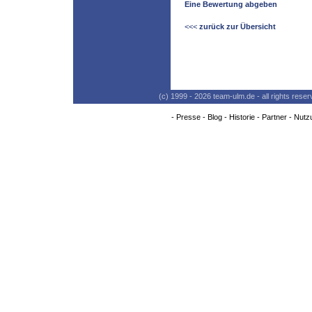
Eine Bewertung abgeben
<<<
zurück zur Übersicht
(c) 1999 - 2026 team-ulm.de - all rights res
-
Presse
-
Blog
-
Historie
-
Partner
-
Nutz