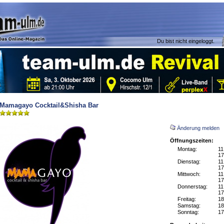
Du bist nicht eingeloggt.
Mamagayo Cocktail&Shisha Bar
Änderung melden
Öffnungszeiten:
Montag:
11
17
Dienstag:
11
17
Mittwoch:
11
17
Donnerstag:
11
17
Freitag:
18
Samstag:
18
Sonntag:
17