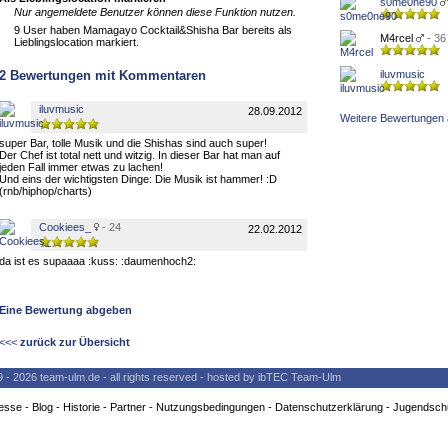
s0me0ne90
Nur angemeldete Benutzer können diese Funktion nutzen.
9 User haben Mamagayo Cocktail&Shisha Bar bereits als
M4rcel
- 36
Lieblingslocation markiert.
2
Bewertungen mit Kommentaren
iluvmusic
iluvmusic
28.09.2012
Weitere Bewertungen 
super Bar, tolle Musik und die Shishas sind auch super!
Der Chef ist total nett und witzig. In dieser Bar hat man auf
jeden Fall immer etwas zu lachen!
Und eins der wichtigsten Dinge: Die Musik ist hammer! :D
(rnb/hiphop/charts)
Cookiees_
- 24
22.02.2012
da ist es supaaaa :kuss: :daumenhoch2:
Eine Bewertung abgeben
<<<
zurück zur Übersicht
9 - 2026 team-ulm.de - all rights reserved - hosted by ibTEC Team-Ulm
esse
-
Blog
-
Historie
-
Partner
-
Nutzungsbedingungen
-
Datenschutzerklärung
-
Jugendsch