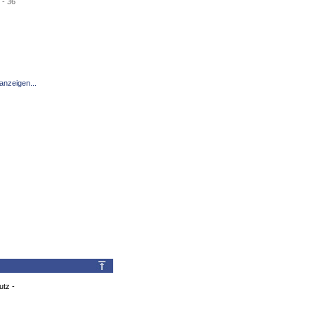
- 36
anzeigen...
utz
-