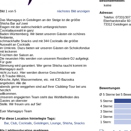
Besonderheiten:
keine
Bild 1 von 5
nächstes Bild anzeigen
Adresse:
Telefon: 07331/30
Das Mamagayo in Geislingen an der Steige ist die größte
Eberhardstraße 60
Shisha Bar auf zwei
73312 Geislingen a
Etagen mit der wahrscheinlich umfangreichsten
Cocktailauswahl in ganz
Baden-Württemberg. Wir bietet unseren Gästen ein schönes
Ambiente,
schmackhafte Snacks und mit 344 Cocktails die größte
Auswahl an Cocktails
im Umkreis. Dazu bieten wir unseren Gästen ein Schokofondue
mit leckeren
Früchten der Saison an.
Die neuesten Hits werden von unserem Resident-DJ aufgelegt.
Für gute
Stimmung wird garantiert. Wer gerne Shisha raucht kommt im
Mamagayo auch
nicht zu kurz. Hier werden diverse Geschmäcker wie
z.B.Traube-Minze,
Kirsche, Apfel, Wassermelone, etc. mit ICE-Bazooka
angeboten. Alle die
abends gerne weggehen sind auf Ihrer Clubbing-Tour bei uns
Bewertungen
herzlich
willkommen.
Ø
5
Sterne bei
5
Bewe
Unserem engagierten Team steht das Wohlbefinden des
Gastes an oberster
5
Sterne:
Stelle. Wir freuen uns auf Sie!
4 Sterne:
Euer Mamagayo Team
3 Sterne:
2 Sterne:
Für diese Location hinterlegte Tags:
1 Stern:
Bar
,
Club
,
Cocktails
,
Geislingen
,
Lounge
,
Shisha
,
Snacks
Als Lieblingslocation markieren