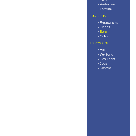
Redaktion
Termine
Locations
Restaurants
Discos
Bars
Cafes
Impressum
Hilfe
Werbung
Das Team
Jobs
Kontakt