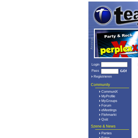
Login
Pass
Registrieren
Community
CommuniX
MyProfile
MyGroups
Forum
eMeetings
Flohmarkt
Quiz
Szene & News
Parties
Fotos