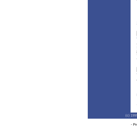
(c) 199
-
Pr