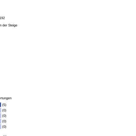
7192
n der Steige
rtungen
(5)
(0)
(0)
(0)
(0)