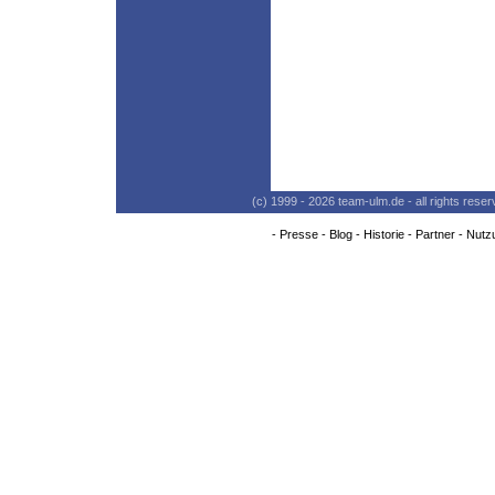
(c) 1999 - 2026 team-ulm.de - all rights res
-
Presse
-
Blog
-
Historie
-
Partner
-
Nutz