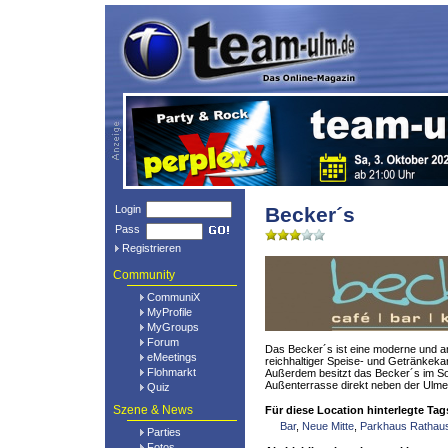
Login
Becker´s
Pass
Registrieren
Community
CommuniX
MyProfile
MyGroups
Forum
Das Becker´s ist eine moderne und a
eMeetings
reichhaltiger Speise- und Getränkekar
Flohmarkt
Außerdem besitzt das Becker´s im S
Außenterrasse direkt neben der Ulmer
Quiz
Szene & News
Für diese Location hinterlegte Tag
Bar
,
Neue Mitte
,
Parkhaus Ratha
Parties
Fotos