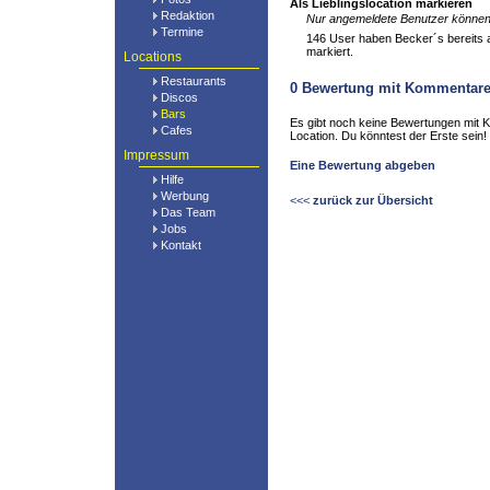
Als Lieblingslocation markieren
Redaktion
Nur angemeldete Benutzer können 
Termine
146 User haben Becker´s bereits al
markiert.
Locations
Restaurants
0
Bewertung mit Kommentar
Discos
Bars
Es gibt noch keine Bewertungen mit 
Cafes
Location. Du könntest der Erste sein!
Impressum
Eine Bewertung abgeben
Hilfe
Werbung
<<<
zurück zur Übersicht
Das Team
Jobs
Kontakt