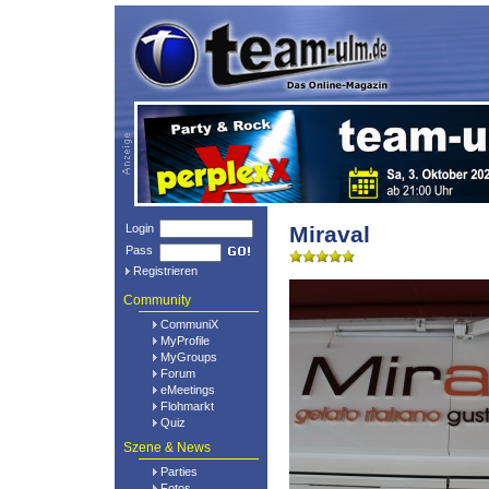
Login
Miraval
Pass
Registrieren
Community
CommuniX
MyProfile
MyGroups
Forum
eMeetings
Flohmarkt
Quiz
Szene & News
Parties
Fotos