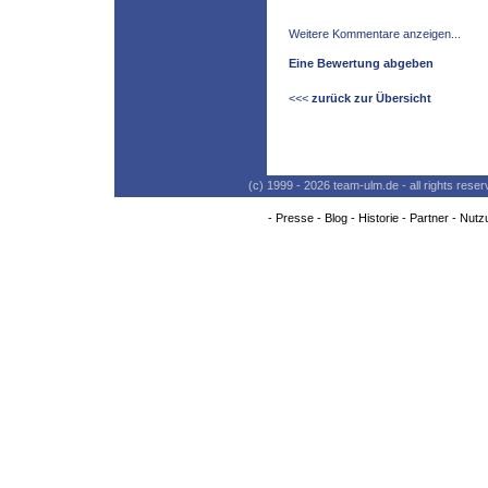
Weitere Kommentare anzeigen...
Eine Bewertung abgeben
<<<
zurück zur Übersicht
(c) 1999 - 2026 team-ulm.de - all rights res
-
Presse
-
Blog
-
Historie
-
Partner
-
Nutz