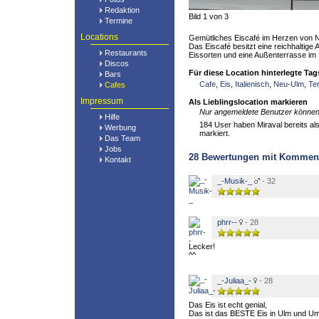
Redaktion
Bild 1 von 3
Termine
Locations
Gemütliches Eiscafé im Herzen von 
Das Eiscafé besitzt eine reichhaltig
Restaurants
Eissorten und eine Außenterrasse i
Discos
Für diese Location hinterlegte Tag
Bars
Cafe
,
Eis
,
Italienisch
,
Neu-Ulm
,
Te
Cafes
Impressum
Als Lieblingslocation markieren
Nur angemeldete Benutzer können 
Hilfe
184 User haben Miraval bereits als
Werbung
markiert.
Das Team
Jobs
28
Bewertungen mit Kommen
Kontakt
_-Musik-_
- 32
phrr--
- 28
Lecker!
^^
_-Juliaa_-
- 28
Das Eis ist echt genial,
Das ist das BESTE Eis in Ulm und