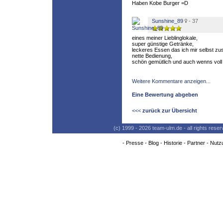
Haben Kobe Burger =D
Sunshine_89
- 37
eines meiner Lieblinglokale,
super günstige Getränke,
leckeres Essen das ich mir selbst z
nette Bedienung,
schön gemütlich und auch wenns voll is
Weitere Kommentare anzeigen...
Eine Bewertung abgeben
<<<
zurück zur Übersicht
(c) 1999 - 2026 team-ulm.de - all rights res
-
Presse
-
Blog
-
Historie
-
Partner
-
Nutz