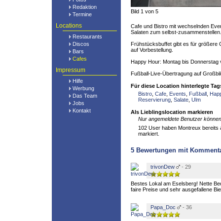
Redaktion
Bild 1 von 5
Termine
Locations
Cafe und Bistro mit wechselnden Eve
Salaten zum selbst-zusammenstellen
Restaurants
Discos
Frühstücksbuffet gibt es für größer
auf Vorbestellung.
Bars
Cafes
Happy Hour: Montag bis Donnerstag v
Impressum
Fußball-Live-Übertragung auf Großbi
Hilfe
Für diese Location hinterlegte Tag
Werbung
Bistro
,
Cafe
,
Events
,
Fußball
,
Hap
Das Team
Reservierung
,
Salate
,
Ulm
Jobs
Kontakt
Als Lieblingslocation markieren
Nur angemeldete Benutzer können 
102 User haben Montreux bereits a
markiert.
5
Bewertungen mit Komment
trivonDew
- 29
Bestes Lokal am Eselsberg! Nette Be
faire Preise und sehr ausgefallene Bie
Papa_Doc
- 36