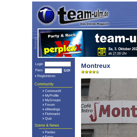
Login
Montreux
Pass
Registrieren
Community
CommuniX
MyProfile
MyGroups
Forum
eMeetings
Flohmarkt
Quiz
Szene & News
Parties
Fotos