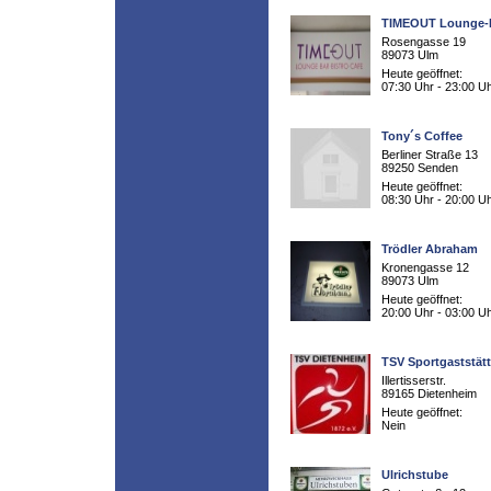
TIMEOUT Lounge-
Rosengasse 19
89073 Ulm
Heute geöffnet:
07:30 Uhr - 23:00 U
Tony´s Coffee
Berliner Straße 13
89250 Senden
Heute geöffnet:
08:30 Uhr - 20:00 U
Trödler Abraham
Kronengasse 12
89073 Ulm
Heute geöffnet:
20:00 Uhr - 03:00 U
TSV Sportgaststät
Illertisserstr.
89165 Dietenheim
Heute geöffnet:
Nein
Ulrichstube