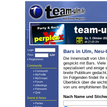
Login
Bars in Ulm, Ne
Pass
Die Innenstadt von Ulm i
Registrieren
gespickt mit Bars. Viele
Community
spezialisiert und einige 
CommuniX
breite Publikum gedacht
MyProfile
Im Folgenden findet Ihr 
MyGroups
Überblick über die wicht
Forum
eMeetings
von uns empfohlenen Ba
Flohmarkt
Quiz
Nach Name und Stichw
Szene & News
Parties
Fotos