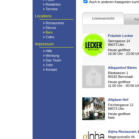
Auch in anderen Kategorien suc
Redaktion
Termine
Locations
Listenansicht
Ka
Restaurants
Discos
Bars
Fräulein Lecker
Cafes
Sterngasse 14
Impressum
89073 Ulm
Heute geöffnet:
Hilfe
16:00 Uhr - 23:00 U
Werbung
Das Team
Jobs
Albgasthof Bären
Kontakt
Riedwiesen 1
89182 Bernstadt
Heute geöffnet:
11:00 Uhr - 00:00 Uh
Allgäuer Hof
Fischergasse 12
89073 Ulm
Heute geöffnet:
Nein
Alpha Restaurant
Magirusstraße 44