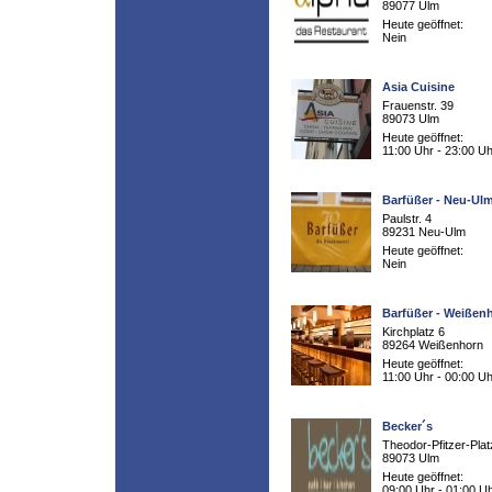
89077 Ulm
Heute geöffnet:
Nein
Asia Cuisine
Frauenstr. 39
89073 Ulm
Heute geöffnet:
11:00 Uhr - 23:00 Uh
Barfüßer - Neu-Ul
Paulstr. 4
89231 Neu-Ulm
Heute geöffnet:
Nein
Barfüßer - Weißen
Kirchplatz 6
89264 Weißenhorn
Heute geöffnet:
11:00 Uhr - 00:00 Uh
Becker´s
Theodor-Pfitzer-Plat
89073 Ulm
Heute geöffnet:
09:00 Uhr - 01:00 U