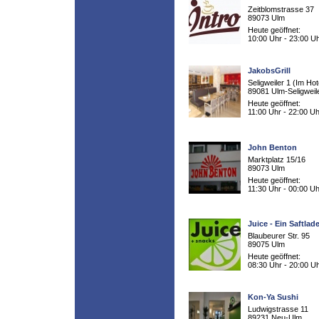
Zeitblomstrasse 37
89073 Ulm
Heute geöffnet:
10:00 Uhr - 23:00 U
JakobsGrill
Seligweiler 1 (Im Hot
89081 Ulm-Seligweil
Heute geöffnet:
11:00 Uhr - 22:00 Uh
John Benton
Marktplatz 15/16
89073 Ulm
Heute geöffnet:
11:30 Uhr - 00:00 Uh
Juice - Ein Saftla
Blaubeurer Str. 95
89075 Ulm
Heute geöffnet:
08:30 Uhr - 20:00 U
Kon-Ya Sushi
Ludwigstrasse 11
89231 Neu-Ulm