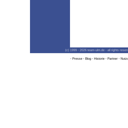
(c) 1999 - 2026 team-ulm.de - all rights res
-
Presse
-
Blog
-
Historie
-
Partner
-
Nutz