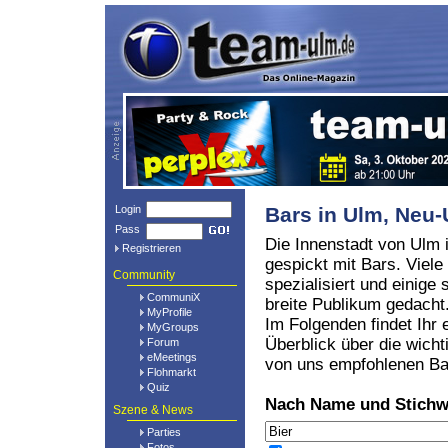
Login
Bars in Ulm, Ne
Pass
Die Innenstadt von Ulm i
Registrieren
gespickt mit Bars. Viele
Community
spezialisiert und einige 
CommuniX
breite Publikum gedacht
MyProfile
Im Folgenden findet Ihr 
MyGroups
Überblick über die wicht
Forum
eMeetings
von uns empfohlenen Ba
Flohmarkt
Quiz
Nach Name und Stichw
Szene & News
Parties
Fotos