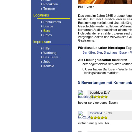
Redaktion
Bild 1 von 4
Termine
Locations
Das einst im Jahre 1565 erbaute fug
mit der Barfüßer Hausbrauerei zu sei
Restaurants
Bestimmung zurück und lässt die län
Discos
Geschichte wieder aufleben: Während
kupfernen Sudkessel hinter einem mi
Bars
Holzgeländer erstrahlen, zieren eindru
Cafes
vergangen Zeiten das verwinkelte G
Gastraums.
Impressum
Für diese Location hinterlegte Tag
Hilfe
Barfüßer
,
Bier
,
Brauhaus
,
Essen
,
W
Werbung
Das Team
Als Lieblingslocation markieren
Jobs
Nur angemeldete Benutzer können 
Kontakt
8 User haben Barfüßer - Weißenhor
Lieblingslocation markiert.
5
Bewertungen mit Komment
busdriver11
bester service gutes Essen
tobi2104
- 30
einfach nur gutes Bier