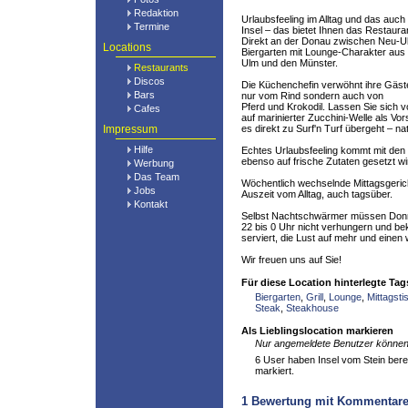
Redaktion
Urlaubsfeeling im Alltag und das auch
Termine
Insel – das bietet Ihnen das Restauran
Direkt an der Donau zwischen Neu-
Locations
Biergarten mit Lounge-Charakter aus e
Ulm und den Münster.
Restaurants
Discos
Die Küchenchefin verwöhnt ihre Gäste
Bars
nur vom Rind sondern auch von
Pferd und Krokodil. Lassen Sie sich 
Cafes
auf marinierter Zucchini-Welle als Vor
Impressum
es direkt zu Surf'n Turf übergeht – n
Hilfe
Echtes Urlaubsfeeling kommt mit den 
ebenso auf frische Zutaten gesetzt wi
Werbung
Das Team
Wöchentlich wechselnde Mittagsgerich
Jobs
Auszeit vom Alltag, auch tagsüber.
Kontakt
Selbst Nachtschwärmer müssen Donn
22 bis 0 Uhr nicht verhungern und b
serviert, die Lust auf mehr und eine
Wir freuen uns auf Sie!
Für diese Location hinterlegte Tag
Biergarten
,
Grill
,
Lounge
,
Mittagsti
Steak
,
Steakhouse
Als Lieblingslocation markieren
Nur angemeldete Benutzer können 
6 User haben Insel vom Stein bereit
markiert.
1
Bewertung mit Kommentar