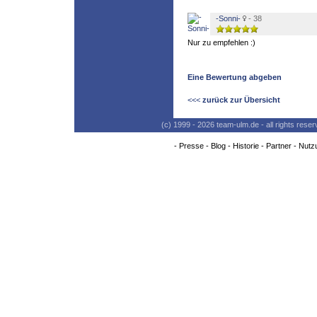
-Sonni-
- 38
Nur zu empfehlen :)
Eine Bewertung abgeben
<<<
zurück zur Übersicht
(c) 1999 - 2026 team-ulm.de - all rights res
-
Presse
-
Blog
-
Historie
-
Partner
-
Nutz