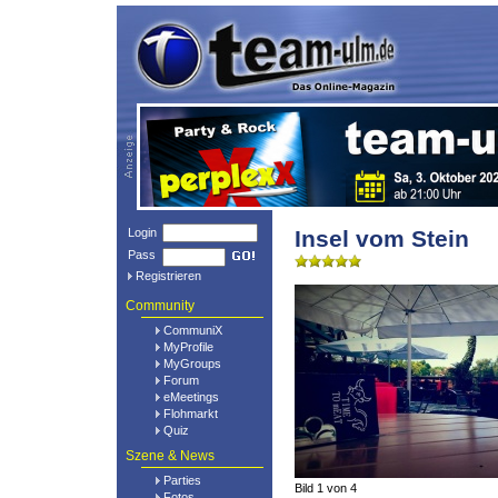
Login
Insel vom Stein
Pass
Registrieren
Community
CommuniX
MyProfile
MyGroups
Forum
eMeetings
Flohmarkt
Quiz
Szene & News
Parties
Bild 1 von 4
Fotos