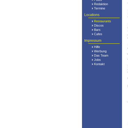
Redaktion
Termine
Locations
Restaurants
Discos
Bars
Cafes
Impressum
Hilfe
Werbung
Das Team
Jobs
Kontakt