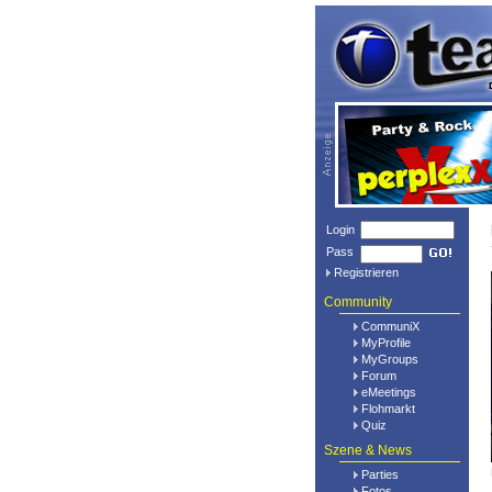
Login
Pass
Registrieren
Community
CommuniX
MyProfile
MyGroups
Forum
eMeetings
Flohmarkt
Quiz
Szene & News
Parties
Fotos