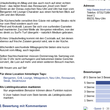
Urlaubsfeeling im Alltag und das auch noch auf einer echten
Adresse:
Insel – das bietet Ihnen das Restaurant „Insel vom Stein“.
Direkt an der Donau zwischen Neu-Ulm und Ulm hat man vom
http://www.insel-vo
Biergarten mit Lounge-Charakter aus einen herrlichen Blick auf
Telefon: 0731/718
Ulm und den Münster.
Insel 1
89231 Neu-Ulm
Die Küchenchefin verwöhnt ihre Gäste mit saftigen Steaks nicht
nur vom Rind sondern auch von
Pferd und Krokodil. Lassen Sie sich von surfenden Garnelen
auf marinierter Zucchini-Welle als Vorspeise mitreißen, von der
es direkt zu Surf'n Turf übergeht – natürlich Medium gebraten.
Echtes Urlaubsfeeling kommt mit den Cocktails auf, bei denen
ebenso auf frische Zutaten gesetzt wird, wie in der Küche.
Wöchentlich wechselnde Mittagsgerichte bieten eine kurze
Auszeit vom Alltag, auch tagsüber.
Selbst Nachtschwärmer müssen Donnerstag bis Samstag von
22 bis 0 Uhr nicht verhungern und bekommen kleine Gerichte
serviert, die Lust auf mehr und einen weiteren Besuch machen.
Wir freuen uns auf Sie!
Bewertungen
Für diese Location hinterlegte Tags:
Ø
5
Sterne bei
3
Bewe
Biergarten
,
Grill
,
Lounge
,
Mittagstisch
,
Neu-Ulm
,
Restaurant
,
Steak
,
Steakhouse
5
Sterne:
Als Lieblingslocation markieren
4 Sterne:
Nur angemeldete Benutzer können diese Funktion nutzen.
3 Sterne:
6 User haben Insel vom Stein bereits als Lieblingslocation
2 Sterne:
markiert.
1 Stern:
1
Bewertung mit Kommentaren
-Sonni-
- 38