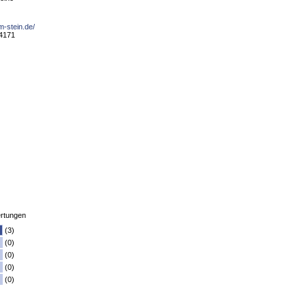
m-stein.de/
84171
rtungen
(3)
(0)
(0)
(0)
(0)