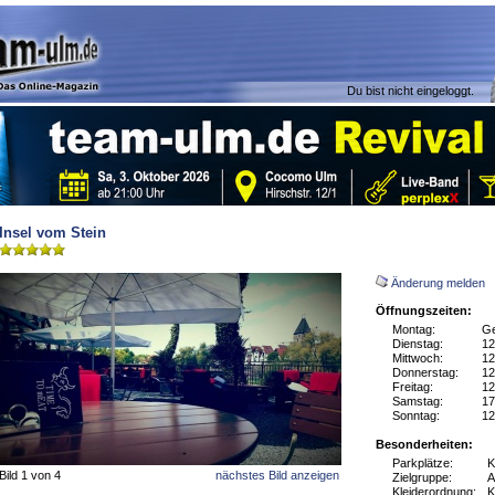
Du bist nicht eingeloggt.
Insel vom Stein
Änderung melden
Öffnungszeiten:
Montag:
Ge
Dienstag:
12
Mittwoch:
12
Donnerstag:
12
Freitag:
12
Samstag:
17
Sonntag:
12
Besonderheiten:
Parkplätze:
K
Bild 1 von 4
nächstes Bild anzeigen
Zielgruppe:
A
Kleiderordnung:
K