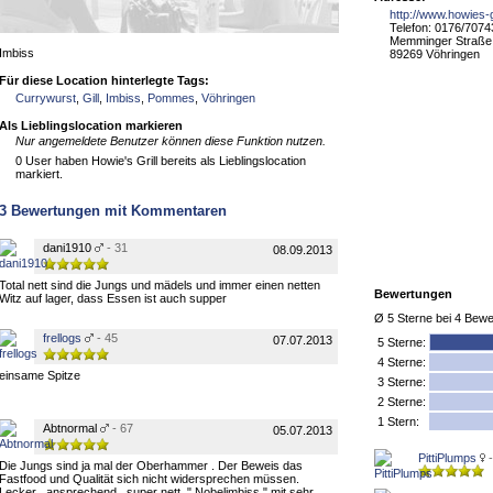
http://www.howies-gr
Telefon: 0176/707
Memminger Straße
Imbiss
89269 Vöhringen
Für diese Location hinterlegte Tags:
Currywurst
,
Gill
,
Imbiss
,
Pommes
,
Vöhringen
Als Lieblingslocation markieren
Nur angemeldete Benutzer können diese Funktion nutzen.
0 User haben Howie's Grill bereits als Lieblingslocation
markiert.
3
Bewertungen mit Kommentaren
dani1910
- 31
08.09.2013
Total nett sind die Jungs und mädels und immer einen netten
Bewertungen
Witz auf lager, dass Essen ist auch supper
Ø
5
Sterne bei
4
Bewe
frellogs
- 45
07.07.2013
5
Sterne:
4 Sterne:
einsame Spitze
3 Sterne:
2 Sterne:
1 Stern:
Abtnormal
- 67
05.07.2013
PittiPlumps
Die Jungs sind ja mal der Oberhammer . Der Beweis das
Fastfood und Qualität sich nicht widersprechen müssen.
Lecker , ansprechend , super nett. " Nobelimbiss " mit sehr