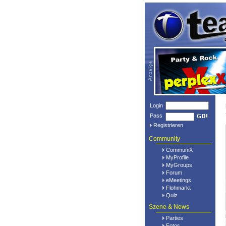
Login
Pass
Registrieren
Community
CommuniX
MyProfile
MyGroups
Forum
eMeetings
Flohmarkt
Quiz
Szene & News
Parties
Fotos