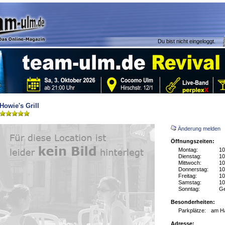
Du bist nicht eingeloggt.
Howie's Grill
Änderung melden
Öffnungszeiten:
Montag:
10
Dienstag:
10
Mittwoch:
10
Donnerstag:
10
Freitag:
10
Samstag:
10
Sonntag:
Ge
Besonderheiten:
Parkplätze:
am H
Adresse: