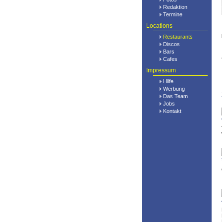
Redaktion
Termine
Locations
Restaurants
Discos
Bars
Cafes
Impressum
Hilfe
Werbung
Das Team
Jobs
Kontakt