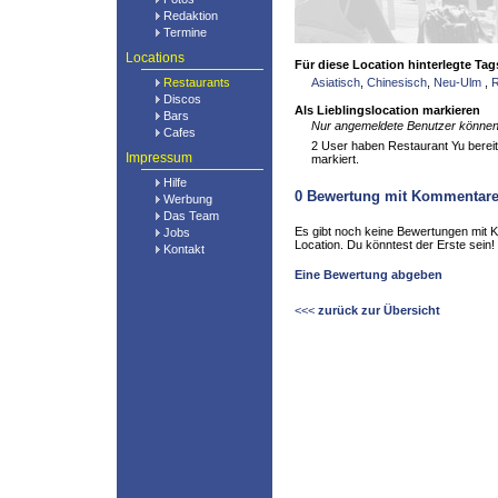
Redaktion
Termine
Locations
Für diese Location hinterlegte Tag
Restaurants
Asiatisch
,
Chinesisch
,
Neu-Ulm
,
R
Discos
Als Lieblingslocation markieren
Bars
Nur angemeldete Benutzer können 
Cafes
2 User haben Restaurant Yu bereits
Impressum
markiert.
Hilfe
0
Bewertung mit Kommentar
Werbung
Das Team
Es gibt noch keine Bewertungen mit 
Jobs
Location. Du könntest der Erste sein!
Kontakt
Eine Bewertung abgeben
<<<
zurück zur Übersicht