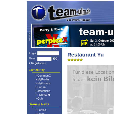
Login
Restaurant Yu
Pass
Registrieren
Community
CommuniX
MyProfile
MyGroups
Forum
eMeetings
Flohmarkt
Quiz
Szene & News
Parties
Fotos