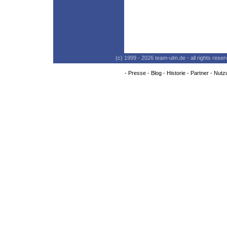
(c) 1999 - 2026 team-ulm.de - all rights res
-
Presse
-
Blog
-
Historie
-
Partner
-
Nutz