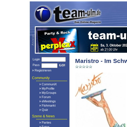
Login
Maristro - Im Sch
Pass
Registrieren
Community
CommuniX
MyProfile
MyGroups
Forum
eMeetings
Flohmarkt
Quiz
Szene & News
Parties
Fotos