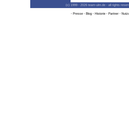
(c) 1999 - 2026 team-ulm.de - all rights res
-
Presse
-
Blog
-
Historie
-
Partner
-
Nutz