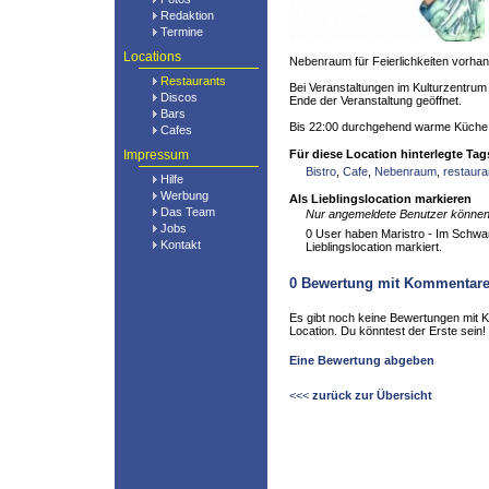
Redaktion
Termine
Locations
Nebenraum für Feierlichkeiten vorha
Restaurants
Bei Veranstaltungen im Kulturzentrum
Discos
Ende der Veranstaltung geöffnet.
Bars
Bis 22:00 durchgehend warme Küche
Cafes
Impressum
Für diese Location hinterlegte Tag
Bistro
,
Cafe
,
Nebenraum
,
restaura
Hilfe
Werbung
Als Lieblingslocation markieren
Das Team
Nur angemeldete Benutzer können 
Jobs
0 User haben Maristro - Im Schwar
Kontakt
Lieblingslocation markiert.
0
Bewertung mit Kommentar
Es gibt noch keine Bewertungen mit 
Location. Du könntest der Erste sein!
Eine Bewertung abgeben
<<<
zurück zur Übersicht