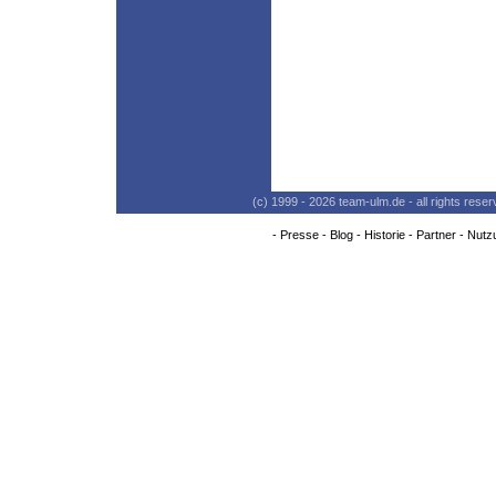
(c) 1999 - 2026 team-ulm.de - all rights res
-
Presse
-
Blog
-
Historie
-
Partner
-
Nutz