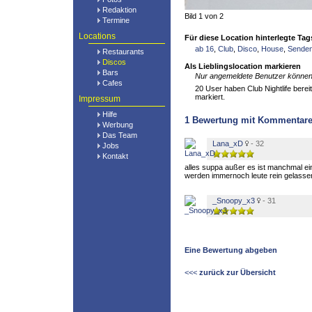
Redaktion
Bild 1 von 2
Termine
Locations
Für diese Location hinterlegte Tag
ab 16
,
Club
,
Disco
,
House
,
Sende
Restaurants
Discos
Als Lieblingslocation markieren
Bars
Nur angemeldete Benutzer können 
Cafes
20 User haben Club Nightlife bereit
markiert.
Impressum
Hilfe
1
Bewertung mit Kommentar
Werbung
Das Team
Lana_xD
- 32
Jobs
Kontakt
alles suppa außer es ist manchmal ein
werden immernoch leute rein gelasse
_Snoopy_x3
- 31
Eine Bewertung abgeben
<<<
zurück zur Übersicht