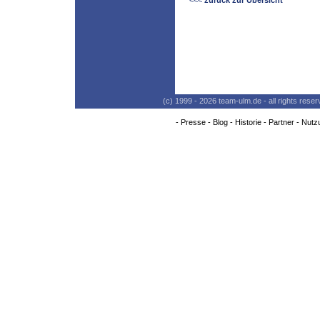
<<<
zurück zur Übersicht
(c) 1999 - 2026 team-ulm.de - all rights res
-
Presse
-
Blog
-
Historie
-
Partner
-
Nutz