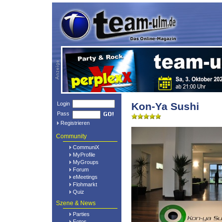
Login
Kon-Ya Sushi
Pass
Registrieren
Community
CommuniX
MyProfile
MyGroups
Forum
eMeetings
Flohmarkt
Quiz
Szene & News
Parties
Fotos