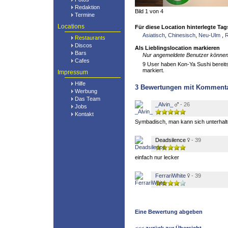
Redaktion
Bild 1 von 4
Termine
Locations
Für diese Location hinterlegte Tag
Asiatisch
,
Chinesisch
,
Neu-Ulm
,
R
Restaurants
Discos
Als Lieblingslocation markieren
Bars
Nur angemeldete Benutzer können 
Cafes
9 User haben Kon-Ya Sushi bereits 
markiert.
Impressum
Hilfe
3
Bewertungen mit Komment
Werbung
Das Team
_Alvin_
- 26
Jobs
Kontakt
Symbadisch, man kann sich unterhal
Deadsilence
- 39
einfach nur lecker
FerrariWhite
- 39
Eine Bewertung abgeben