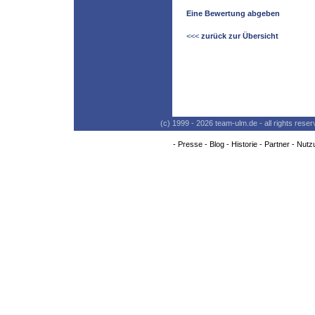
Eine Bewertung abgeben
<<<
zurück zur Übersicht
(c) 1999 - 2026 team-ulm.de - all rights res
-
Presse
-
Blog
-
Historie
-
Partner
-
Nutz