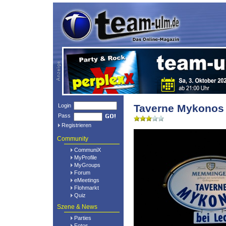
Login
Taverne Mykonos
Pass
Registrieren
Community
CommuniX
MyProfile
MyGroups
Forum
eMeetings
Flohmarkt
Quiz
Szene & News
Parties
Fotos