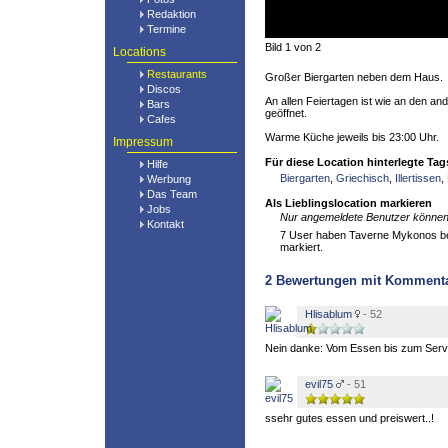
Redaktion
Termine
Bild 1 von 2
Locations
Restaurants
Großer Biergarten neben dem Haus.
Discos
An allen Feiertagen ist wie an den a
Bars
geöffnet.
Cafes
Warme Küche jeweils bis 23:00 Uhr.
Impressum
Für diese Location hinterlegte Tag
Hilfe
Biergarten
,
Griechisch
,
Illertissen
,
Werbung
Das Team
Als Lieblingslocation markieren
Jobs
Nur angemeldete Benutzer können 
Kontakt
7 User haben Taverne Mykonos bere
markiert.
2
Bewertungen mit Komment
Hlisablum
- 52
Nein danke: Vom Essen bis zum Servi
evil75
- 51
ssehr gutes essen und preiswert..!