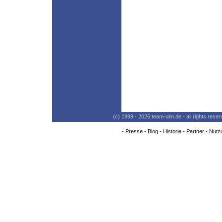
(c) 1999 - 2026 team-ulm.de - all rights res
-
Presse
-
Blog
-
Historie
-
Partner
-
Nutz