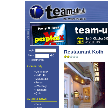
Login
Restaurant Kolb
Pass
Registrieren
Community
CommuniX
MyProfile
MyGroups
Forum
eMeetings
Flohmarkt
Quiz
Szene & News
Parties
Fotos