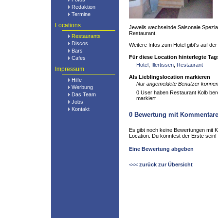
Redaktion
Termine
Locations
Jeweils wechselnde Saisonale Spezial
Restaurant.
Restaurants
Discos
Weitere Infos zum Hotel gibt's auf der 
Bars
Für diese Location hinterlegte Tag
Cafes
Hotel
,
Illertissen
,
Restaurant
Impressum
Als Lieblingslocation markieren
Hilfe
Nur angemeldete Benutzer können 
Werbung
0 User haben Restaurant Kolb berei
Das Team
markiert.
Jobs
Kontakt
0
Bewertung mit Kommentar
Es gibt noch keine Bewertungen mit 
Location. Du könntest der Erste sein!
Eine Bewertung abgeben
<<<
zurück zur Übersicht