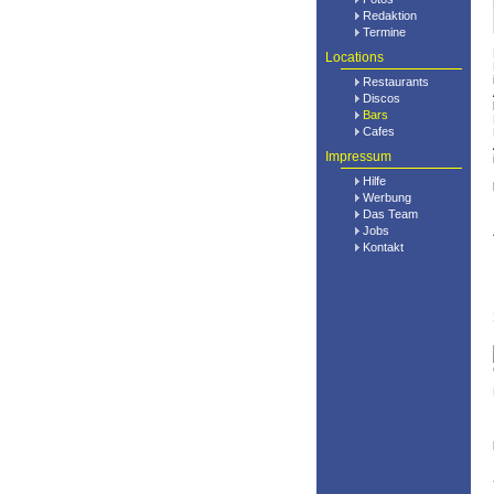
Redaktion
Termine
Locations
Restaurants
Discos
Bars
Cafes
Impressum
Hilfe
Werbung
Das Team
Jobs
Kontakt