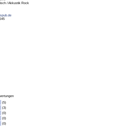
risch / Akkustik Rock
nspub.de
3545
ertungen
(5)
(3)
(0)
(0)
(0)