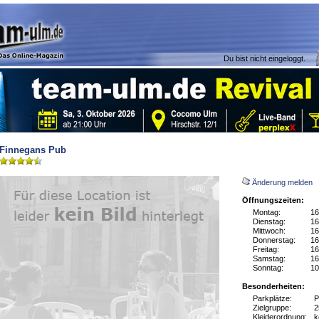
Du bist nicht eingeloggt.
Finnegans Pub
Änderung melden
Öffnungszeiten:
Montag:
16
Dienstag:
16
Mittwoch:
16
Donnerstag:
16
Freitag:
16
Samstag:
16
Sonntag:
10
Besonderheiten:
Parkplätze:
P
Zielgruppe:
2
Kleiderordnung:
k