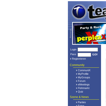
Login
Pass
Registrieren
Community
CommuniX
MyProfile
MyGroups
Forum
eMeetings
Flohmarkt
Quiz
Szene & News
Parties
Fotos