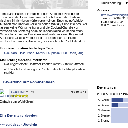
Musikrichtung:
I
Adresse:
Finnegans Pub ist ein Pub in urigem Ambiente. Ein offener
http://www.finnega
Kamin und die Einrichtung aus viel holz lassen den Pub im
Telefon: 07392 91
irischen Stil richtig gemütlich erscheinen. Eine riesige Whisky-
Rabenstraße 34
Auswahl von über 40 verschiedenen Whiskys und irisches Bier,
88471 Laupheim
lassen keine Wünsche übrig und die Cocktail-Bar, die von
Mittwoch bis Samstag offen ist, lassen keine Wünsche offen.
Mittwochs ist immer Cocktailabend, welcher sein Übriges tut.
Auf jeden Fall eine Empfehlung, für jeden, der auf Irland,
irisches Bier, uriges, Ambiente, oder auch gute Cocktails steht.
Für diese Location hinterlegte Tags:
Cocktails
,
Holz
,
Irisch
,
Kamin
,
Laupheim
,
Pub
,
Rock
,
Urig
Als Lieblingslocation markieren
Nur angemeldete Benutzer können diese Funktion nutzen.
40 User haben Finnegans Pub bereits als Lieblingslocation
markiert.
1
Bewertung mit Kommentaren
Bewertungen
Cauponah
- 56
30.10.2011
Ø
4.6
Sterne bei
8
Bew
5
Sterne:
Einfach zum Wohlfühlen!
4 Sterne:
3 Sterne:
Eine Bewertung abgeben
2 Sterne:
1 Stern:
<<<
zurück zur Übersicht