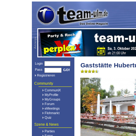
Login
Gaststätte Hubert
Pass
Registrieren
Community
CommuniX
MyProfile
MyGroups
Forum
eMeetings
Flohmarkt
Quiz
Szene & News
Parties
Fotos