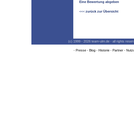
Eine Bewertung abgeben
<<<
zurück zur Übersicht
(c) 1999 - 2026 team-ulm.de - all rights res
-
Presse
-
Blog
-
Historie
-
Partner
-
Nutz