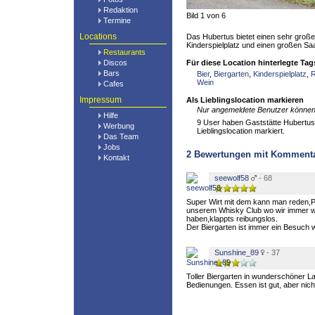
Redaktion
Bild 1 von 6
Termine
Locations
Das Hubertus bietet einen sehr große
Kinderspielplatz und einen großen Saal
Restaurants
Discos
Für diese Location hinterlegte Tag
Bars
Bier
,
Biergarten
,
Kinderspielplatz
,
R
Wein
Cafes
Impressum
Als Lieblingslocation markieren
Nur angemeldete Benutzer können 
Hilfe
9 User haben Gaststätte Hubertus 
Werbung
Lieblingslocation markiert.
Das Team
Jobs
2
Bewertungen mit Komment
Kontakt
seewolf58
- 68
Super Wirt mit dem kann man reden,P
unserem Whisky Club wo wir immer w
haben,klappts reibungslos.
Der Biergarten ist immer ein Besuch w
Sunshine_89
- 37
Toller Biergarten in wunderschöner L
Bedienungen. Essen ist gut, aber nic