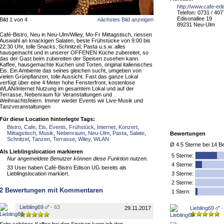
http://www.cafe-ed
Telefon: 0731 / 40
Edisonallee 19
Bild 1 von 4
nächstes Bild anzeigen
89231 Neu-Ulm
Café-Bistro, Neu in Neu-Ulm/Wiley, Mo-Fr Mittagstisch, riessen
Auswahl an knackigen Salaten, beste Frühstücke von 9:00 bis
22:30 Uhr, tolle Snacks, Schnitzel, Pasta u.s.w. alles
hausgemacht und in unserer OFFENEN Küche zubereitet, so
das der Gast beim zubereiten der Speisen zusehen kann.
Kaffee, hausgemachte Kuchen und Torten, original italienisches
Eis. Ein Ambiente das seines gleichen sucht, umgeben von
vielen Grünpflanzen, tolle Aussicht. Fast das ganze Lokal
verfügt über eine 4 Meter hohe Fensterfront, kostenlose
WLAN/internet Nutzung im gesamtem Lokal und auf der
Terrasse, Nebenraum für Veranstaltungen und
Weihnachtsfeiern. Immer wieder Events wir Live-Musik und
Tanzveranstaltungen
Für diese Location hinterlegte Tags:
Bistro
,
Cafe
,
Eis
,
Events
,
Frühstück
,
Internet
,
Konzert
,
Mittagstisch
,
Musik
,
Nebenraum
,
Neu-Ulm
,
Pasta
,
Salate
,
Bewertungen
Schnitzel
,
Tanzen
,
Terrasse
,
Wiley
,
WLAN
Ø
4.5
Sterne bei
14
Be
Als Lieblingslocation markieren
5
Sterne:
Nur angemeldete Benutzer können diese Funktion nutzen.
4 Sterne:
33 User haben Café-Bistro Edison UG bereits als
Lieblingslocation markiert.
3 Sterne:
2 Sterne:
2
Bewertungen mit Kommentaren
1 Stern:
Liebling69
- 63
29.11.2017
Liebling69
-