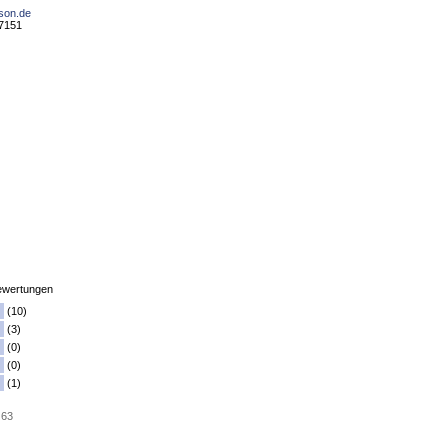
ison.de
77151
wertungen
(10)
(3)
(0)
(0)
(1)
 63