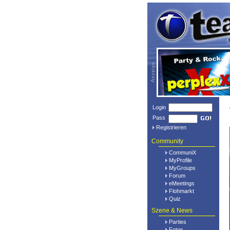
Login
Pass
Registrieren
Community
CommuniX
MyProfile
MyGroups
Forum
eMeetings
Flohmarkt
Quiz
Szene & News
Parties
Fotos