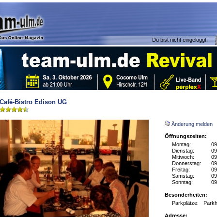
Du bist nicht eingeloggt.
Café-Bistro Edison UG
Änderung melden
Öffnungszeiten:
Montag:
09
Dienstag:
09
Mittwoch:
09
Donnerstag:
09
Freitag:
09
Samstag:
09
Sonntag:
09
Besonderheiten:
Parkplätze:
Parkh
Adresse: