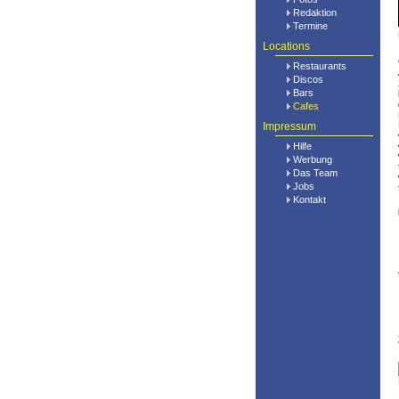
Redaktion
Termine
Locations
Restaurants
Discos
Bars
Cafes
Impressum
Hilfe
Werbung
Das Team
Jobs
Kontakt