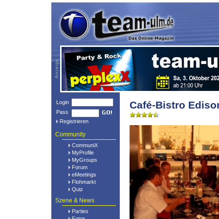
Login
Café-Bistro Edis
Pass
Registrieren
Community
CommuniX
MyProfile
MyGroups
Forum
eMeetings
Flohmarkt
Quiz
Szene & News
Parties
Fotos