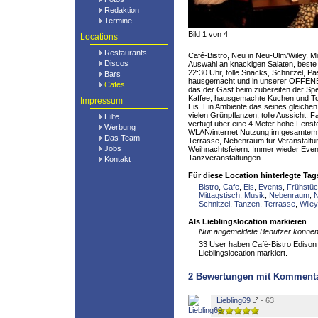
Redaktion
Termine
Bild 1 von 4
Locations
Restaurants
Café-Bistro, Neu in Neu-Ulm/Wiley, Mo
Discos
Auswahl an knackigen Salaten, beste
22:30 Uhr, tolle Snacks, Schnitzel, Pas
Bars
hausgemacht und in unserer OFFENE
Cafes
das der Gast beim zubereiten der Sp
Kaffee, hausgemachte Kuchen und Torte
Impressum
Eis. Ein Ambiente das seines gleiche
vielen Grünpflanzen, tolle Aussicht. 
Hilfe
verfügt über eine 4 Meter hohe Fenste
Werbung
WLAN/internet Nutzung im gesamtem 
Das Team
Terrasse, Nebenraum für Veranstalt
Jobs
Weihnachtsfeiern. Immer wieder Even
Tanzveranstaltungen
Kontakt
Für diese Location hinterlegte Tag
Bistro
,
Cafe
,
Eis
,
Events
,
Frühstü
Mittagstisch
,
Musik
,
Nebenraum
,
Schnitzel
,
Tanzen
,
Terrasse
,
Wiley
Als Lieblingslocation markieren
Nur angemeldete Benutzer können 
33 User haben Café-Bistro Edison 
Lieblingslocation markiert.
2
Bewertungen mit Komment
Liebling69
- 63