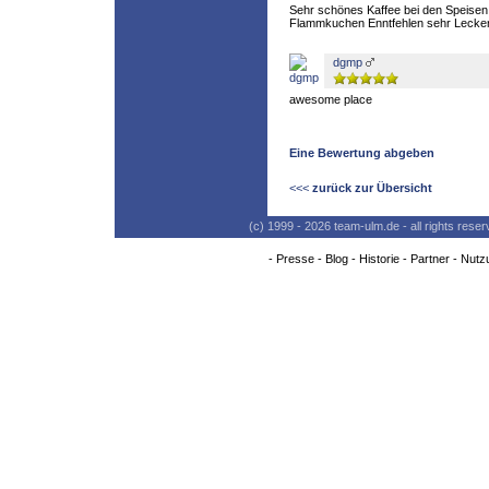
Sehr schönes Kaffee bei den Speisen
Flammkuchen Enntfehlen sehr Lecke
dgmp
awesome place
Eine Bewertung abgeben
<<<
zurück zur Übersicht
(c) 1999 - 2026 team-ulm.de - all rights res
-
Presse
-
Blog
-
Historie
-
Partner
-
Nutz