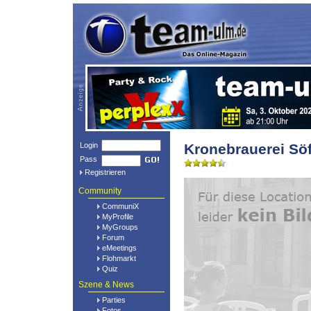
Login
Kronebrauerei Sö
Pass
Registrieren
Community
CommuniX
MyProfile
MyGroups
Forum
eMeetings
Flohmarkt
Quiz
Szene & News
Parties
Fotos