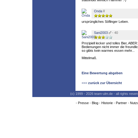
stattfindet wirklich Hammer :-)
Onda
ursprüngliches Söflinger Leben.
Sani2003
- 40
Prnzipiell lecker und tolles Bier, ABER:
Bedienungen nicht immer die freundli
so gibts kein warmes essen mehr...
Mittelmaß.
Eine Bewertung abgeben
<<<
zurück zur Übersicht
(c) 1999 - 2026 team-ulm.de - all rights res
-
Presse
-
Blog
-
Historie
-
Partner
-
Nutz