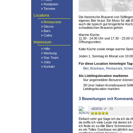
Redaktion
Termine
Locations
Die historische Brauerei von Söflingen
eigenes Bier braut. Ein Muss für alle B
Restaurants
auch die typisch gut brügerliche Küch
Discos
schwäbischen Brauerei gehört.
Bars
Warme Küche:
Cafes
11.30 - 14.00 Uhr und 17.30 - 23.00 
Impressum
Öffnungszeiten.
Hilfe
Kalte Küche sowie einige warme Spe
Werbung
Jeden 1. Sonntag im Monat von 10.00 
Das Team
Jobs
Für diese Location hinterlegte Tag
Kontakt
Bier
,
Brauhaus
,
Restaurant
,
Schwä
Als Lieblingslocation markieren
Nur angemeldete Benutzer können 
39 User haben Kronebrauerei Söfli
Lieblingslocation markiert.
3
Bewertungen mit Komment
-ADIOS-
- 33
Einfach sehr gut Sage ich da ich da ö
da treffe ich viele Leute mit denen ich 
ich finde es so Alle Biere Schmecken
es ein Tolles Gasthaus wo jährlich au