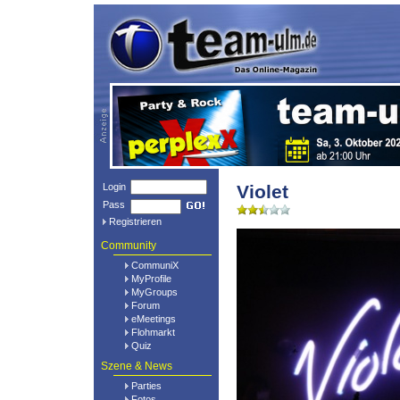
Login
Violet
Pass
Registrieren
Community
CommuniX
MyProfile
MyGroups
Forum
eMeetings
Flohmarkt
Quiz
Szene & News
Parties
Fotos