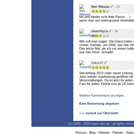
Wer-Wiewas
- 33
hin und wieder echt fette Partys. . :)
wenn man auf underground minimal/tec
misterNyce
- 34
Wie soll man sagen. Die Glanzzeiten 
vorbei. Damals, um 2008, war das Viol
Das letzte Mal, als ich vor einem hal
war tote Hose. Schade!
Joker67
Seit Anfang 2013 unter neuer Leitung.
Jetzt wieder regelmässig geöffnet mi
Veranstaltungen. Da ist jetzt für jede
Fast für jeden: Eintritt erst ab 18 Jahr
Weitere Kommentare anzeigen...
Eine Bewertung abgeben
<<<
zurück zur Übersicht
(c) 1999 - 2026 team-ulm.de - all rights res
-
Presse
-
Blog
-
Historie
-
Partner
-
Nutz