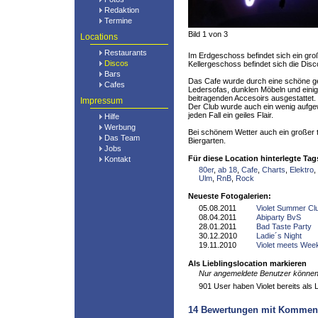
Redaktion
Termine
Bild 1 von 3
Locations
Restaurants
Im Erdgeschoss befindet sich ein gro
Discos
Kellergeschoss befindet sich die Disc
Bars
Das Cafe wurde durch eine schöne g
Cafes
Ledersofas, dunklen Möbeln und einig
beitragenden Accesoirs ausgestattet. S
Impressum
Der Club wurde auch ein wenig aufgewe
jeden Fall ein geiles Flair.
Hilfe
Werbung
Bei schönem Wetter auch ein großer t
Das Team
Biergarten.
Jobs
Für diese Location hinterlegte Tag
Kontakt
80er
,
ab 18
,
Cafe
,
Charts
,
Elektro
,
Ulm
,
RnB
,
Rock
Neueste Fotogalerien:
05.08.2011
Violet Summer Cl
08.04.2011
Abiparty BvS
28.01.2011
Bad Taste Party
30.12.2010
Ladie´s Night
19.11.2010
Violet meets Wee
Als Lieblingslocation markieren
Nur angemeldete Benutzer können 
901 User haben Violet bereits als L
14
Bewertungen mit Kommen