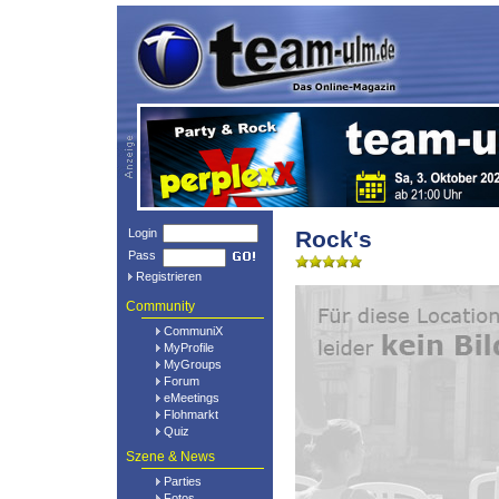
Login
Rock's
Pass
Registrieren
Community
CommuniX
MyProfile
MyGroups
Forum
eMeetings
Flohmarkt
Quiz
Szene & News
Parties
Fotos