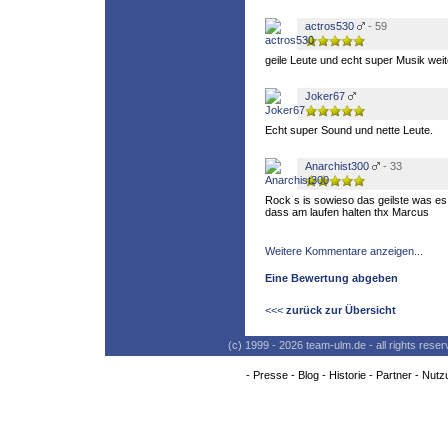
actros530
- 59
geile Leute und echt super Musik weit
Joker67
Echt super Sound und nette Leute.
Anarchist300
- 33
Rock s is sowieso das geilste was es 
dass am laufen halten thx Marcus
Weitere Kommentare anzeigen...
Eine Bewertung abgeben
<<<
zurück zur Übersicht
(c) 1999 - 2026 team-ulm.de - all rights res
-
Presse
-
Blog
-
Historie
-
Partner
-
Nutz