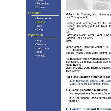
Redaktion
Termine
Locations
Mittwoch bis Sonntag ist zu den ang
das Cafe geöffnet;
Restaurants
Discos
Freitags und Samstags ab 22 Uhr Tan
Bars
Freitags: Der richtig gute alte Rock, 
(Eintritt
Cafes
frei)
Impressum
Samstags: Rock Power Event - Das Be
Sachen Rock & Heavy
Hilfe
Metal
Werbung
Jeden letzen Freitag im Monat "H
Das Team
HÄRTESTEN" -
Jobs
Speed/Thrash/Death Metal. Eintritt Fre
Kontakt
Als Besonderheiten werden geboten:
Biergarten, Discothek, Ständig wech
Motto Events,
Live Konzerte, Dart, Billard, Geldspie
Tischkicker
Für diese Location hinterlegte Tag
80er
,
Biergarten
,
Billard
,
Cafe
,
Clu
Metal
,
Konzert
,
Nersingen
,
Party
,
Als Lieblingslocation markieren
Nur angemeldete Benutzer können 
302 User haben Rock's bereits als 
markiert.
10
Bewertungen mit Kommen