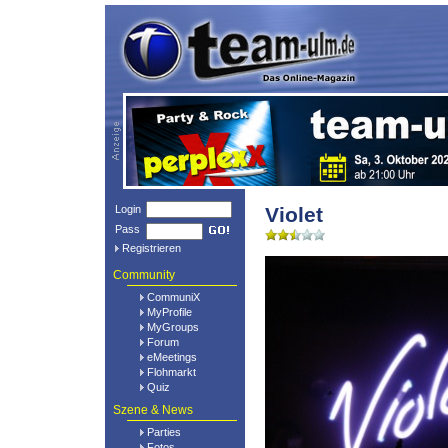
Login
Violet
Pass
Registrieren
Community
CommuniX
MyProfile
MyGroups
Forum
eMeetings
Flohmarkt
Quiz
Szene & News
Parties
Fotos