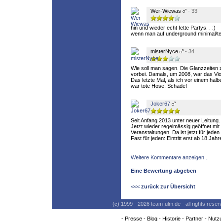
Wer-Wiewas
- 33
hin und wieder echt fette Partys. . :)
wenn man auf underground minimal/tec
misterNyce
- 34
Wie soll man sagen. Die Glanzzeiten 
vorbei. Damals, um 2008, war das Viol
Das letzte Mal, als ich vor einem hal
war tote Hose. Schade!
Joker67
Seit Anfang 2013 unter neuer Leitung.
Jetzt wieder regelmässig geöffnet mi
Veranstaltungen. Da ist jetzt für jede
Fast für jeden: Eintritt erst ab 18 Jahr
Weitere Kommentare anzeigen...
Eine Bewertung abgeben
<<<
zurück zur Übersicht
(c) 1999 - 2026 team-ulm.de - all rights res
-
Presse
-
Blog
-
Historie
-
Partner
-
Nutz