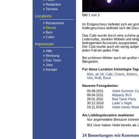
Redaktion
Termine
Bild 1 von 3
Locations
Restaurants
Im Erdgeschoss befindet sich ein gro
Discos
Kellergeschoss befindet sich die Disc
Bars
Das Cafe wurde durch eine schöne g
Cafes
Ledersofas, dunklen Möbeln und einig
beitragenden Accesoirs ausgestattet. S
Impressum
Der Club wurde auch ein wenig aufgewe
jeden Fall ein geiles Flair.
Hilfe
Werbung
Bei schönem Wetter auch ein großer t
Das Team
Biergarten.
Jobs
Für diese Location hinterlegte Tag
Kontakt
80er
,
ab 18
,
Cafe
,
Charts
,
Elektro
,
Ulm
,
RnB
,
Rock
Neueste Fotogalerien:
05.08.2011
Violet Summer Cl
08.04.2011
Abiparty BvS
28.01.2011
Bad Taste Party
30.12.2010
Ladie´s Night
19.11.2010
Violet meets Wee
Als Lieblingslocation markieren
Nur angemeldete Benutzer können 
901 User haben Violet bereits als L
14
Bewertungen mit Kommen