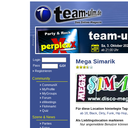
Login
Mega Simarik
Pass
Registrieren
Community
CommuniX
MyProfile
MyGroups
Forum
eMeetings
Flohmarkt
Für diese Location hinterlegte Tag
Quiz
ab 18
,
Black
,
Dirty
,
Funk
,
Hip Hop
Szene & News
Als Lieblingslocation markieren
Parties
Nur angemeldete Benutzer können 
Fotos