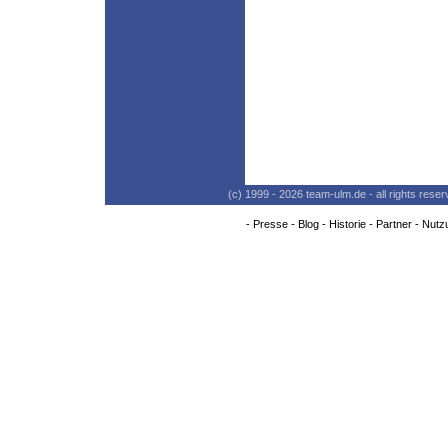
(c) 1999 - 2026 team-ulm.de - all rights res
-
Presse
-
Blog
-
Historie
-
Partner
-
Nutz