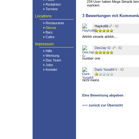
234 User haben Mega Simarik berei
Redaktion
markiert.
Termine
3
Bewertungen mit Komment
Locations
Restaurants
Hayko66
- 42
Discos
Bars
Ahhhh simarik ahhhh....
Cafes
Impressum
DeeJay-G-
- 32
Hilfe
Werbung
number one
Das Team
Jobs
Kontakt
Dark-Yuna84
- 42
nicht meins
Eine Bewertung abgeben
<<<
zurück zur Übersicht