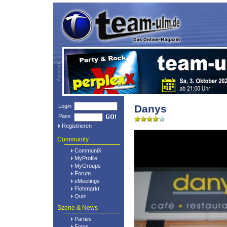
Login
Danys
Pass
Registrieren
Community
CommuniX
MyProfile
MyGroups
Forum
eMeetings
Flohmarkt
Quiz
Szene & News
Parties
Fotos