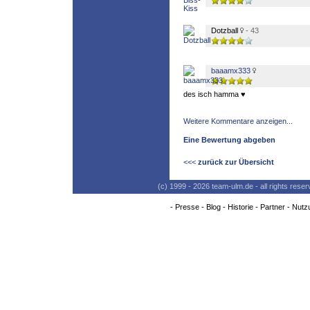
Dotzball
- 43
baaamx333
des isch hamma ♥
Weitere Kommentare anzeigen...
Eine Bewertung abgeben
<<<
zurück zur Übersicht
(c) 1999 - 2026 team-ulm.de - all rights res
-
Presse
-
Blog
-
Historie
-
Partner
-
Nutz