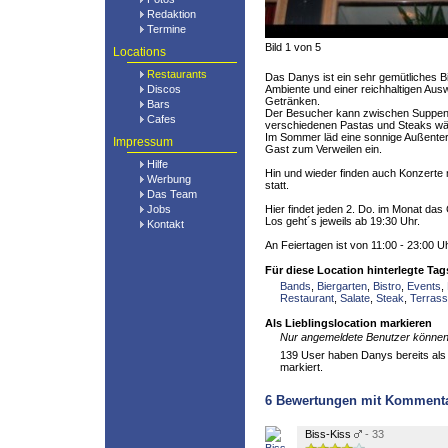
Redaktion
Termine
Bild 1 von 5
Locations
Restaurants
Das Danys ist ein sehr gemütliches 
Discos
Ambiente und einer reichhaltigen Aus
Getränken.
Bars
Der Besucher kann zwischen Suppen, 
Cafes
verschiedenen Pastas und Steaks wä
Im Sommer läd eine sonnige Außenter
Impressum
Gast zum Verweilen ein.
Hilfe
Hin und wieder finden auch Konzerte
Werbung
statt.
Das Team
Jobs
Hier findet jeden 2. Do. im Monat das
Los geht´s jeweils ab 19:30 Uhr.
Kontakt
An Feiertagen ist von 11:00 - 23:00 Uh
Für diese Location hinterlegte Tag
Bands
,
Biergarten
,
Bistro
,
Events
,
Restaurant
,
Salate
,
Steak
,
Terras
Als Lieblingslocation markieren
Nur angemeldete Benutzer können 
139 User haben Danys bereits als 
markiert.
6
Bewertungen mit Komment
Biss-Kiss
- 33