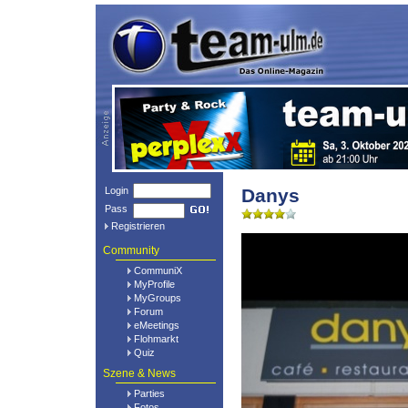
Login
Danys
Pass
Registrieren
Community
CommuniX
MyProfile
MyGroups
Forum
eMeetings
Flohmarkt
Quiz
Szene & News
Parties
Fotos