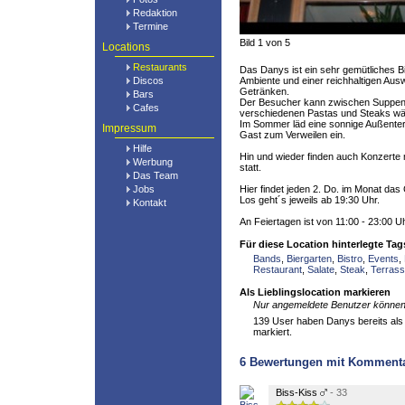
Redaktion
Termine
Bild 1 von 5
Locations
Restaurants
Das Danys ist ein sehr gemütliches 
Discos
Ambiente und einer reichhaltigen Aus
Getränken.
Bars
Der Besucher kann zwischen Suppen, 
Cafes
verschiedenen Pastas und Steaks wä
Im Sommer läd eine sonnige Außenter
Impressum
Gast zum Verweilen ein.
Hilfe
Hin und wieder finden auch Konzerte
Werbung
statt.
Das Team
Jobs
Hier findet jeden 2. Do. im Monat das
Los geht´s jeweils ab 19:30 Uhr.
Kontakt
An Feiertagen ist von 11:00 - 23:00 Uh
Für diese Location hinterlegte Tag
Bands
,
Biergarten
,
Bistro
,
Events
,
Restaurant
,
Salate
,
Steak
,
Terras
Als Lieblingslocation markieren
Nur angemeldete Benutzer können 
139 User haben Danys bereits als 
markiert.
6
Bewertungen mit Komment
Biss-Kiss
- 33