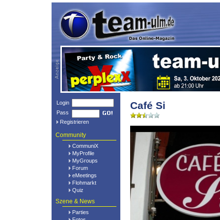
Login
Café Si
Pass
Registrieren
Community
CommuniX
MyProfile
MyGroups
Forum
eMeetings
Flohmarkt
Quiz
Szene & News
Parties
Fotos