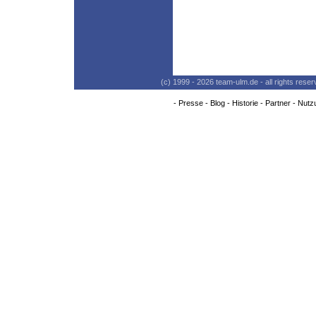
(c) 1999 - 2026 team-ulm.de - all rights res
-
Presse
-
Blog
-
Historie
-
Partner
-
Nutz