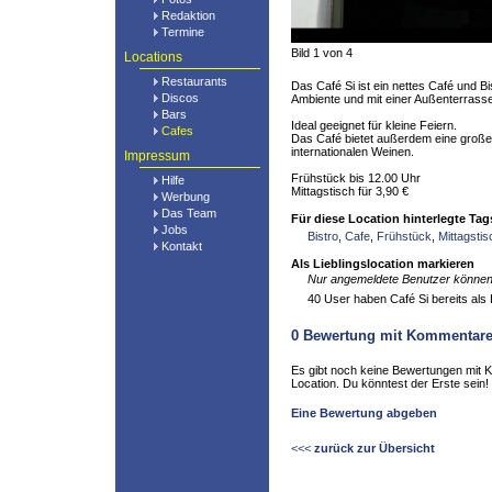
Redaktion
Termine
Bild 1 von 4
Locations
Restaurants
Das Café Si ist ein nettes Café und 
Discos
Ambiente und mit einer Außenterrass
Bars
Ideal geeignet für kleine Feiern.
Cafes
Das Café bietet außerdem eine große
internationalen Weinen.
Impressum
Frühstück bis 12.00 Uhr
Hilfe
Mittagstisch für 3,90 €
Werbung
Das Team
Für diese Location hinterlegte Tag
Jobs
Bistro
,
Cafe
,
Frühstück
,
Mittagstis
Kontakt
Als Lieblingslocation markieren
Nur angemeldete Benutzer können 
40 User haben Café Si bereits als L
0
Bewertung mit Kommentar
Es gibt noch keine Bewertungen mit 
Location. Du könntest der Erste sein!
Eine Bewertung abgeben
<<<
zurück zur Übersicht