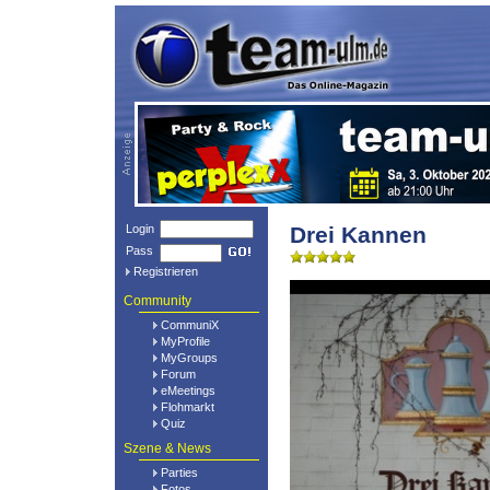
Login
Drei Kannen
Pass
Registrieren
Community
CommuniX
MyProfile
MyGroups
Forum
eMeetings
Flohmarkt
Quiz
Szene & News
Parties
Fotos