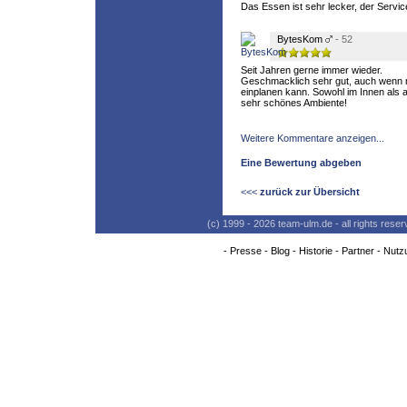
Das Essen ist sehr lecker, der Servic
BytesKom
- 52
Seit Jahren gerne immer wieder.
Geschmacklich sehr gut, auch wenn 
einplanen kann. Sowohl im Innen als
sehr schönes Ambiente!
Weitere Kommentare anzeigen...
Eine Bewertung abgeben
<<<
zurück zur Übersicht
(c) 1999 - 2026 team-ulm.de - all rights res
-
Presse
-
Blog
-
Historie
-
Partner
-
Nutz