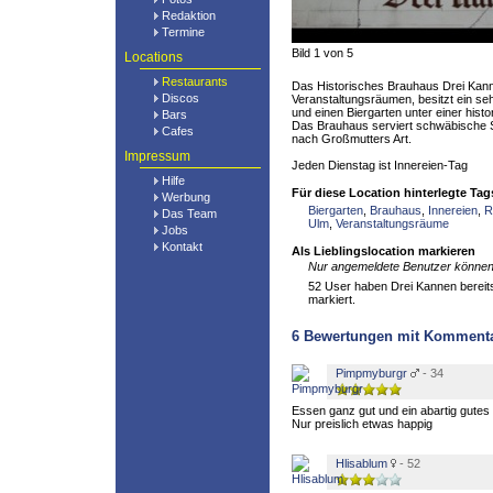
Redaktion
Termine
Bild 1 von 5
Locations
Restaurants
Das Historisches Brauhaus Drei Kann
Discos
Veranstaltungsräumen, besitzt ein se
und einen Biergarten unter einer hist
Bars
Das Brauhaus serviert schwäbische Sp
Cafes
nach Großmutters Art.
Impressum
Jeden Dienstag ist Innereien-Tag
Hilfe
Für diese Location hinterlegte Tag
Werbung
Biergarten
,
Brauhaus
,
Innereien
,
R
Das Team
Ulm
,
Veranstaltungsräume
Jobs
Kontakt
Als Lieblingslocation markieren
Nur angemeldete Benutzer können 
52 User haben Drei Kannen bereits 
markiert.
6
Bewertungen mit Komment
Pimpmyburgr
- 34
Essen ganz gut und ein abartig gutes 
Nur preislich etwas happig
Hlisablum
- 52