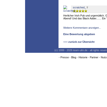
scratched_
Herlicher Irish Pub und urgemütlich. G
Abend! Und das Black Adder....... Ein
Weitere Kommentare anzeigen...
Eine Bewertung abgeben
<<<
zurück zur Übersicht
(c) 1999 - 2026 team-ulm.de - all rights res
-
Presse
-
Blog
-
Historie
-
Partner
-
Nutz