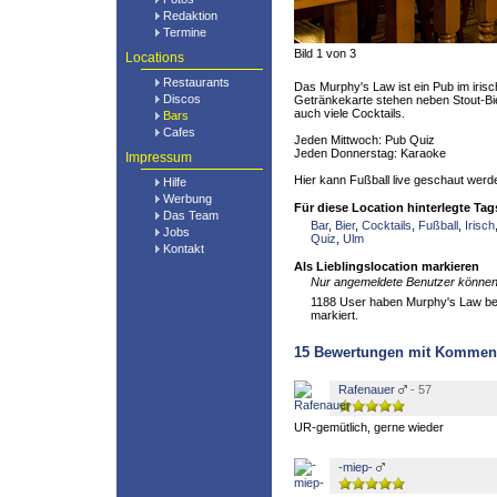
Redaktion
Termine
Bild 1 von 3
Locations
Restaurants
Das Murphy's Law ist ein Pub im irisch
Discos
Getränkekarte stehen neben Stout-Bie
auch viele Cocktails.
Bars
Cafes
Jeden Mittwoch: Pub Quiz
Jeden Donnerstag: Karaoke
Impressum
Hier kann Fußball live geschaut werd
Hilfe
Werbung
Für diese Location hinterlegte Tag
Das Team
Bar
,
Bier
,
Cocktails
,
Fußball
,
Irisch
Jobs
Quiz
,
Ulm
Kontakt
Als Lieblingslocation markieren
Nur angemeldete Benutzer können 
1188 User haben Murphy's Law bere
markiert.
15
Bewertungen mit Kommen
Rafenauer
- 57
UR-gemütlich, gerne wieder
-miep-