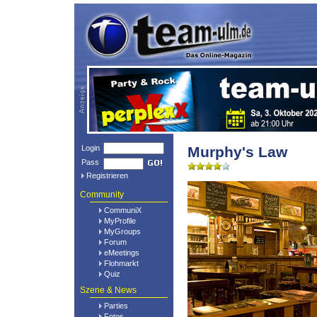
Login
Murphy's Law
Pass
Registrieren
Community
CommuniX
MyProfile
MyGroups
Forum
eMeetings
Flohmarkt
Quiz
Szene & News
Parties
Fotos