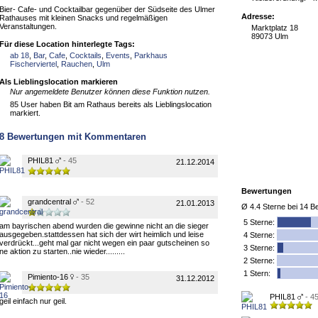
Bier- Cafe- und Cocktailbar gegenüber der Südseite des Ulmer
Adresse:
Rathauses mit kleinen Snacks und regelmäßigen
Veranstaltungen.
Marktplatz 18
89073 Ulm
Für diese Location hinterlegte Tags:
ab 18
,
Bar
,
Cafe
,
Cocktails
,
Events
,
Parkhaus
Fischerviertel
,
Rauchen
,
Ulm
Als Lieblingslocation markieren
Nur angemeldete Benutzer können diese Funktion nutzen.
85 User haben Bit am Rathaus bereits als Lieblingslocation
markiert.
8
Bewertungen mit Kommentaren
PHIL81
- 45
21.12.2014
Bewertungen
grandcentral
- 52
21.01.2013
Ø
4.4
Sterne bei
14
Be
5
Sterne:
am bayrischen abend wurden die gewinne nicht an die sieger
ausgegeben.stattdessen hat sich der wirt heimlich und leise
4 Sterne:
verdrückt...geht mal gar nicht wegen ein paar gutscheinen so
3 Sterne:
ne aktion zu starten..nie wieder.........
2 Sterne:
1 Stern:
Pimiento-16
- 35
31.12.2012
PHIL81
- 4
geil einfach nur geil.