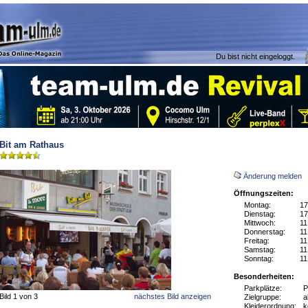
Du bist nicht eingeloggt.
Bit am Rathaus
Änderung melden
Öffnungszeiten:
Montag:
17
Dienstag:
17
Mittwoch:
11
Donnerstag:
11
Freitag:
11
Samstag:
11
Sonntag:
11
Besonderheiten:
Parkplätze:
P
Bild 1 von 3
nächstes Bild anzeigen
Zielgruppe:
a
Kleiderordnung:
k