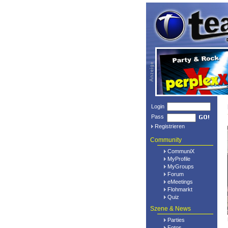
Login
Pass
Registrieren
Community
CommuniX
MyProfile
MyGroups
Forum
eMeetings
Flohmarkt
Quiz
Szene & News
Parties
Fotos