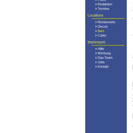
Redaktion
Termine
Locations
Restaurants
Discos
Bars
Cafes
Impressum
Hilfe
Werbung
Das Team
Jobs
Kontakt