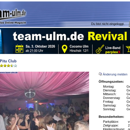
Du bist nicht eingeloggt.
Pitu Club
Änderung melden
Öffnungszeiten:
Montag:
Ge
Dienstag:
Ge
Mittwoch:
Ge
Donnerstag:
Ge
Freitag:
Ge
Samstag:
Ge
Sonntag:
Ge
Besonderheiten:
Parkplätze:
v
Zielgruppe:
2
Kleiderordnung:
g