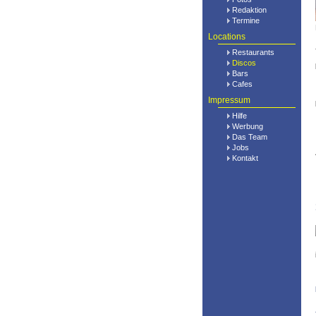
Redaktion
Termine
Locations
Restaurants
Discos
Bars
Cafes
Impressum
Hilfe
Werbung
Das Team
Jobs
Kontakt