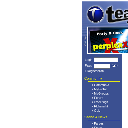
Login
Pass
Registrieren
Community
CommuniX
MyProfile
MyGroups
Forum
eMeetings
Flohmarkt
Quiz
Szene & News
Parties
Fotos