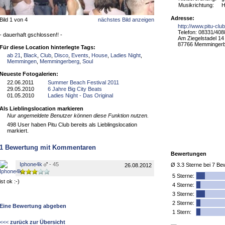
Musikrichtung:
H
Adresse:
Bild 1 von 4
nächstes Bild anzeigen
http://www.pitu-clu
Telefon: 08331/408
- dauerhaft gschlossen!! -
Am Ziegelstadel 14
87766 Memminger
Für diese Location hinterlegte Tags:
ab 21
,
Black
,
Club
,
Disco
,
Events
,
House
,
Ladies Night
,
Memmingen
,
Memmingerberg
,
Soul
Neueste Fotogalerien:
22.06.2011
Summer Beach Festival 2011
29.05.2010
6 Jahre Big City Beats
01.05.2010
Ladies Night - Das Original
Als Lieblingslocation markieren
Nur angemeldete Benutzer können diese Funktion nutzen.
498 User haben Pitu Club bereits als Lieblingslocation
markiert.
1
Bewertung mit Kommentaren
Bewertungen
Iphone4k
- 45
Ø
3.3
Sterne bei
7
Bew
26.08.2012
5
Sterne:
ist ok :-)
4 Sterne:
3 Sterne:
2 Sterne:
Eine Bewertung abgeben
1 Stern:
<<<
zurück zur Übersicht