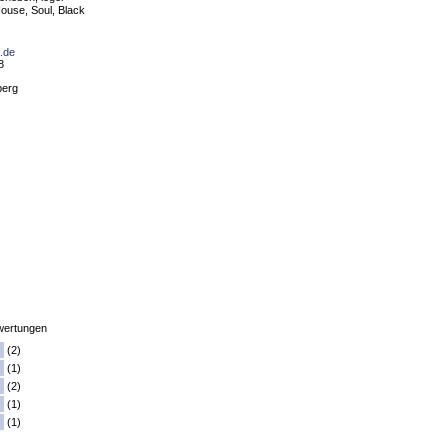
ouse, Soul, Black
b.de
8
berg
ertungen
(2)
(1)
(2)
(1)
(1)