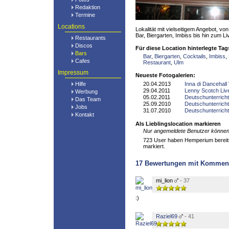
Redaktion
Termine
Locations
Lokalität mit vielseitigem Angebot, vo
Bar, Biergarten, Imbiss bis hin zum Li
Restaurants
Discos
Für diese Location hinterlegte Tag
Bars
Bar
,
Biergarten
,
Cocktails
,
Imbiss
,
Cafes
Restaurant
,
Ulm
Impressum
Neueste Fotogalerien:
Hilfe
20.04.2013
Inna di Dancehall 
29.04.2011
Lenny Scotch Liv
Werbung
05.02.2011
Deutschunterricht
Das Team
25.09.2010
Deutschunterricht
Jobs
31.07.2010
Deutschunterricht
Kontakt
Als Lieblingslocation markieren
Nur angemeldete Benutzer können 
723 User haben Hemperium bereits 
markiert.
17
Bewertungen mit Kommen
mi_lion
- 37
:)
Raziel69
- 41