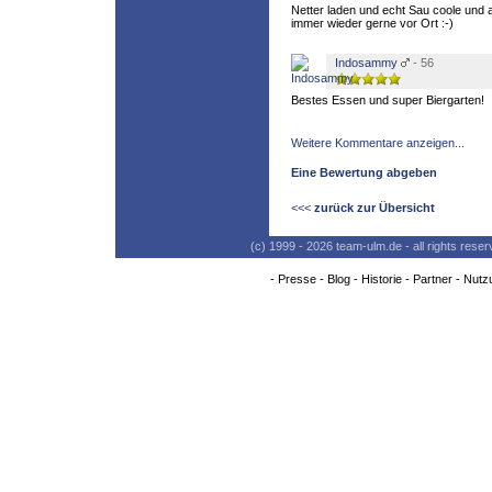
Netter laden und echt Sau coole und
immer wieder gerne vor Ort :-)
Indosammy
- 56
Bestes Essen und super Biergarten!
Weitere Kommentare anzeigen...
Eine Bewertung abgeben
<<<
zurück zur Übersicht
(c) 1999 - 2026 team-ulm.de - all rights res
-
Presse
-
Blog
-
Historie
-
Partner
-
Nutz