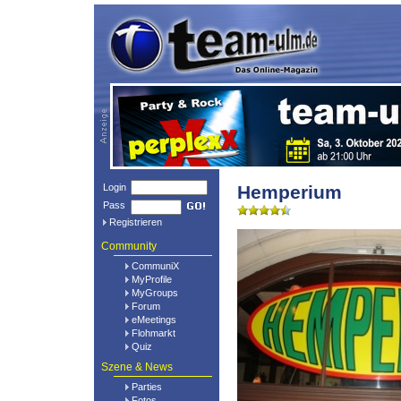
Login
Hemperium
Pass
Registrieren
Community
CommuniX
MyProfile
MyGroups
Forum
eMeetings
Flohmarkt
Quiz
Szene & News
Parties
Fotos